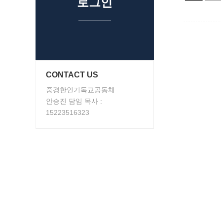
로그인
CONTACT US
중경한인기독교공동체
안승진 담임 목사 :
15223516323